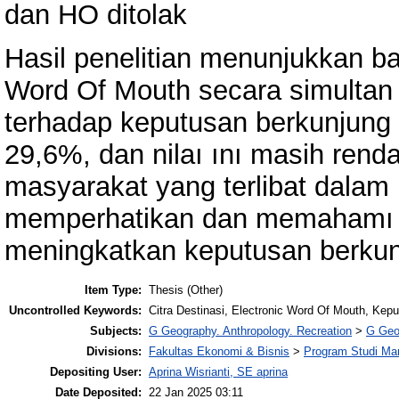
dan HO ditolak
Hasil penelitian menunjukkan ba
Word Of Mouth secara simultan b
terhadap keputusan berkunjun
29,6%, dan nilaı ını masih ren
masyarakat yang terlibat dalam
memperhatikan dan memahamı pe
meningkatkan keputusan berkun
Item Type:
Thesis (Other)
Uncontrolled Keywords:
Citra Destinasi, Electronic Word Of Mouth, Ke
Subjects:
G Geography. Anthropology. Recreation
>
G Geo
Divisions:
Fakultas Ekonomi & Bisnis
>
Program Studi M
Depositing User:
Aprina Wisrianti, SE aprina
Date Deposited:
22 Jan 2025 03:11