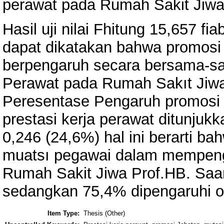
perawat pada Rumah Sakit Jiw
Hasil uji nilai Fhitung 15,657 f
dapat dikatakan bahwa promosi
berpengaruh secara bersama-sam
Perawat pada Rumah Sakıt Jiw
Peresentase Pengaruh promosi 
prestasi kerja perawat ditunjuk
0,246 (24,6%) hal ini berarti ba
muatsı pegawai dalam mempenga
Rumah Sakit Jiwa Prof.HB. Sa
sedangkan 75,4% dipengaruhi ole
Item Type:
Thesis (Other)