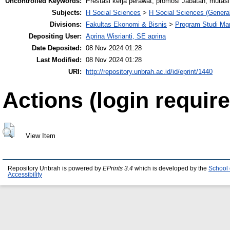
Uncontrolled Keywords:
Prestasi kerja perawat, promosi Jabatan, mutas
Subjects:
H Social Sciences
>
H Social Sciences (General
Divisions:
Fakultas Ekonomi & Bisnis
>
Program Studi M
Depositing User:
Aprina Wisrianti, SE aprina
Date Deposited:
08 Nov 2024 01:28
Last Modified:
08 Nov 2024 01:28
URI:
http://repository.unbrah.ac.id/id/eprint/1440
Actions (login require
View Item
Repository Unbrah is powered by
EPrints 3.4
which is developed by the
School 
Accessibility