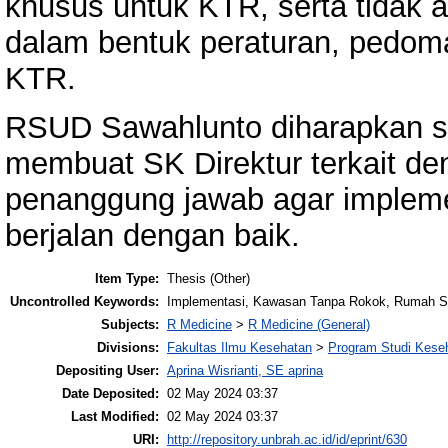
khusus untuk KTR, serta tidak a
dalam bentuk peraturan, pedom
KTR.
RSUD Sawahlunto diharapkan se
membuat SK Direktur terkait d
penanggung jawab agar impleme
berjalan dengan baik.
Item Type:
Thesis (Other)
Uncontrolled Keywords:
Implementasi, Kawasan Tanpa Rokok, Rumah S
Subjects:
R Medicine
>
R Medicine (General)
Divisions:
Fakultas Ilmu Kesehatan
>
Program Studi Kese
Depositing User:
Aprina Wisrianti, SE aprina
Date Deposited:
02 May 2024 03:37
Last Modified:
02 May 2024 03:37
URI:
http://repository.unbrah.ac.id/id/eprint/630