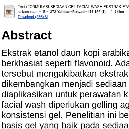
Text (FORMULASI SEDIAAN GEL FACIAL WASH EKSTRAK ETAN
- Other
siskamusiam,+15.+1373-Yahdian+Rasyadi+144-156 (1).pdf
Download (236kB)
Abstract
Ekstrak etanol daun kopi arabi
berkhasiat seperti flavonoid. 
tersebut mengakibatkan ekstrak
dikembangkan menjadi sediaan g
diaplikasikan untuk perawatan 
facial wash diperlukan gelling
konsistensi gel. Penelitian ini 
basis gel yang baik pada sediaa