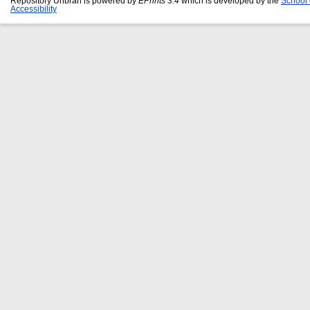
Repository Unbrah is powered by
EPrints 3.4
which is developed by the
School 
Accessibility