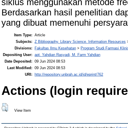
siklus menggunakan metode fre
Berdasarkan hasil penelitian d
yang dibuat memenuhi persyara
Item Type:
Article
Subjects:
Z Bibliography. Library Science. Information Resources
Divisions:
Fakultas Ilmu Kesehatan
>
Program Studi Farmasi Klini
Depositing User:
apt. Yahdian Rasyadi, M. Farm Yahdian
Date Deposited:
09 Jun 2024 08:53
Last Modified:
09 Jun 2024 08:53
URI:
http://repository.unbrah.ac.id/id/eprint/762
Actions (login require
View Item