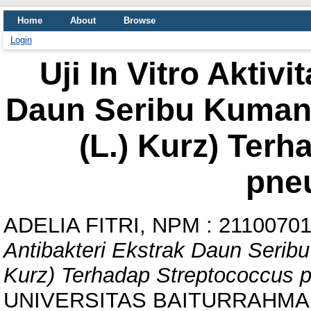
Home
About
Browse
Login
Uji In Vitro Aktiv
Daun Seribu Kuman
(L.) Kurz) Ter
pne
ADELIA FITRI, NPM : 2110070
Antibakteri Ekstrak Daun Serib
Kurz) Terhadap Streptococcus 
UNIVERSITAS BAITURRAHMA