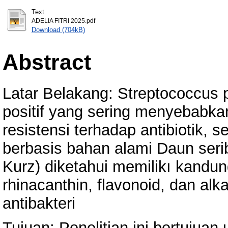
Text
ADELIA FITRI 2025.pdf
Download (704kB)
Abstract
Latar Belakang: Streptococcus 
positif yang sering menyebabk
resistensi terhadap antibiotik, s
berbasis bahan alami Daun seri
Kurz) diketahui memilikı kandu
rhinacanthin, flavonoid, dan alk
antibakteri
Tujuan: Penelitian ini bertujuan 