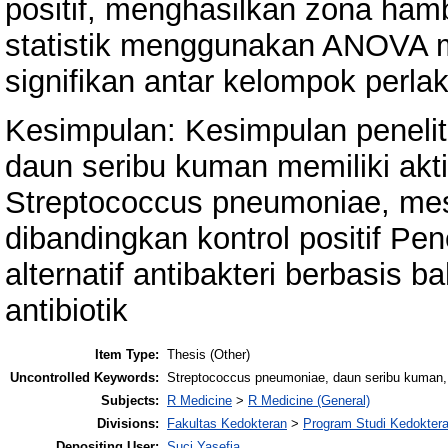
positif, menghasilkan zona ham
statistik menggunakan ANOVA 
signifikan antar kelompok perla
Kesimpulan: Kesimpulan penelit
daun seribu kuman memiliki akti
Streptococcus pneumoniae, mesk
dibandingkan kontrol positif P
alternatif antibakteri berbasis 
antibiotik
Item Type:
Thesis (Other)
Uncontrolled Keywords:
Streptococcus pneumoniae, daun seribu kuman, Rh
Subjects:
R Medicine
>
R Medicine (General)
Divisions:
Fakultas Kedokteran
>
Program Studi Kedokte
Depositing User:
Suci Yasefia