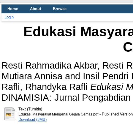
Home
About
Browse
Login
Edukasi Masyara
C
Resti Rahmadika Akbar, Resti 
Mutiara Annisa
and
Insil Pendri 
Rafli, Rhandyka Rafli
Edukasi M
DINAMISIA: Jurnal Pengabdian
Text (Turnitin)
- Published Version
Edukasi Masyarakat Mengenai Gejala Cemas.pdf
Download (3MB)