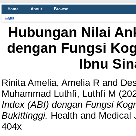
Home
About
Browse
Login
Hubungan Nilai Ank
dengan Fungsi Kogni
Ibnu Sin
Rinita Amelia, Amelia R
and
Des
Muhammad Luthfi, Luthfi M
(20
Index (ABI) dengan Fungsi Kognit
Bukittinggi.
Health and Medical J
404x