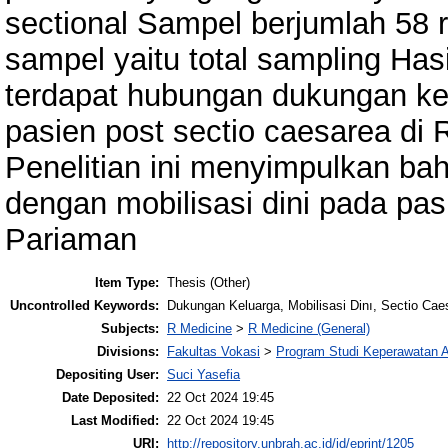
sectional Sampel berjumlah 58
sampel yaitu total sampling Ha
terdapat hubungan dukungan kel
pasien post sectio caesarea di
Penelitian ini menyimpulkan b
dengan mobilisasi dini pada pa
Pariaman
Item Type:
Thesis (Other)
Uncontrolled Keywords:
Dukungan Keluarga, Mobilisasi Dinı, Sectio Cae
Subjects:
R Medicine
>
R Medicine (General)
Divisions:
Fakultas Vokasi
>
Program Studi Keperawatan A
Depositing User:
Suci Yasefia
Date Deposited:
22 Oct 2024 19:45
Last Modified:
22 Oct 2024 19:45
URI:
http://repository.unbrah.ac.id/id/eprint/1205